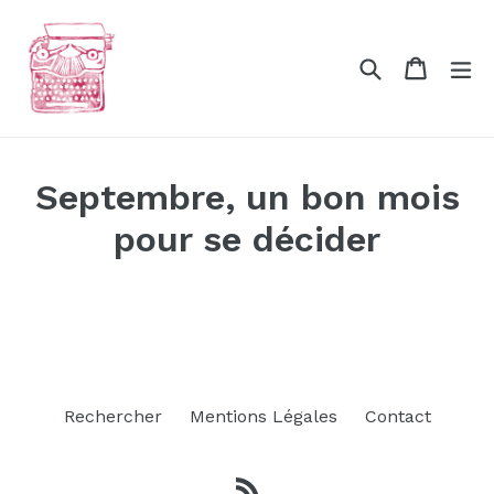
Passer
au
Recherche
Panier
Panier
dé
contenu
Septembre, un bon mois
pour se décider
Rechercher
Mentions Légales
Contact
RSS