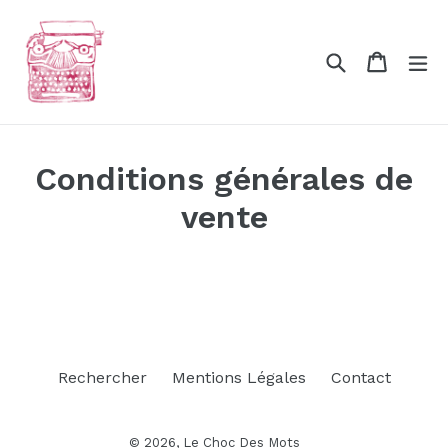
Passer
au
Recherche
Panier
Panier
dé
contenu
Conditions générales de
vente
Rechercher
Mentions Légales
Contact
© 2026,
Le Choc Des Mots