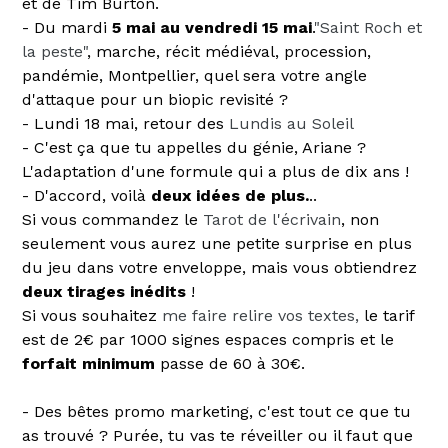
et de Tim Burton.
- Du mardi
5 mai au vendredi 15 mai
.
"Saint Roch et
la peste"
, marche, récit médiéval, procession,
pandémie, Montpellier, quel sera votre angle
d'attaque pour un biopic revisité ?
- Lundi 18 mai, retour des
Lundis au Soleil
- C'est ça que tu appelles du génie, Ariane ?
L'adaptation d'une formule qui a plus de dix ans !
- D'accord, voilà
deux idées de plus.
..
Si vous commandez le
Tarot de l'écrivain
, non
seulement vous aurez une petite surprise en plus
du jeu dans votre enveloppe, mais vous obtiendrez
deux tirages inédits
!
Si vous souhaitez
me faire relire vos textes,
le tarif
est de 2€ par 1000 signes espaces compris et le
forfait minimum
passe de 60 à 30€.
- Des bêtes promo marketing, c'est tout ce que tu
as trouvé ? Purée, tu vas te réveiller ou il faut que