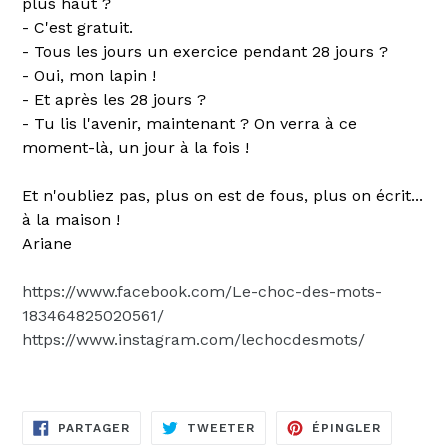
plus haut ?
- C'est gratuit.
- Tous les jours un exercice pendant 28 jours ?
- Oui, mon lapin !
- Et après les 28 jours ?
- Tu lis l'avenir, maintenant ? On verra à ce
moment-là, un jour à la fois !
Et n'oubliez pas, plus on est de fous, plus on écrit...
à la maison !
Ariane
https://www.facebook.com/Le-choc-des-mots-
183464825020561/
https://www.instagram.com/lechocdesmots/
PARTAGER
TWEETER
ÉPINGLE
PARTAGER
TWEETER
ÉPINGLER
SUR
SUR
SUR