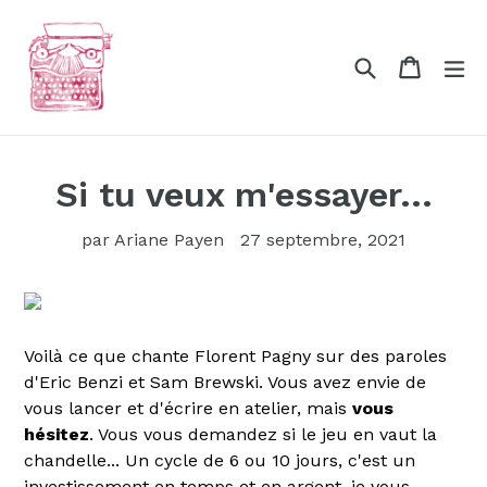
Passer
au
Recherche
Panier
Panier
dé
contenu
Si tu veux m'essayer...
par Ariane Payen
27 septembre, 2021
Voilà ce que chante Florent Pagny sur des paroles
d'Eric Benzi et Sam Brewski. Vous avez envie de
vous lancer et d'écrire en atelier, mais
vous
hésitez
. Vous vous demandez si le jeu en vaut la
chandelle... Un cycle de 6 ou 10 jours, c'est un
investissement en temps et en argent, je vous