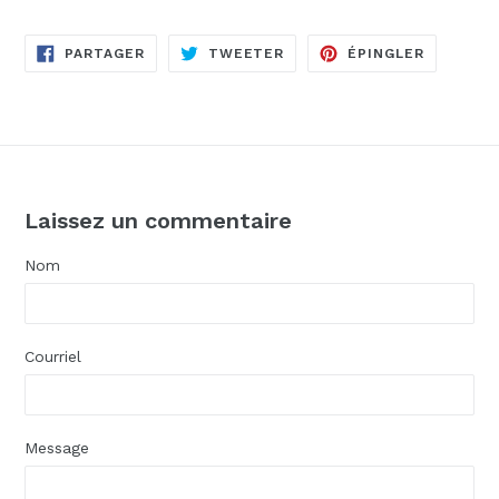
PARTAGER
TWEETER
ÉPINGLE
PARTAGER
TWEETER
ÉPINGLER
SUR
SUR
SUR
FACEBOOK
TWITTER
PINTERE
Laissez un commentaire
Nom
Courriel
Message